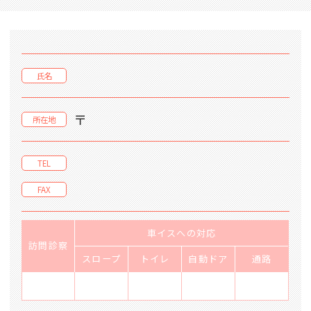
氏名
〒
所在地
TEL
FAX
車イスへの対応
訪問診察
スロープ
トイレ
自動ドア
通路