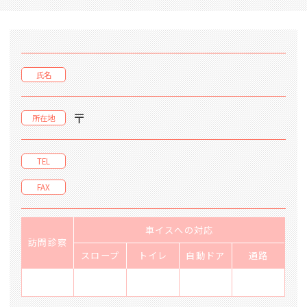
氏名
〒
所在地
TEL
FAX
車イスへの対応
訪問診察
スロープ
トイレ
自動ドア
通路